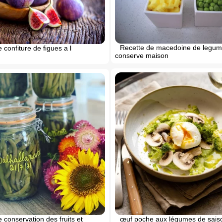
Recette de macedoine de legu
 confiture de figues a l
conserve maison
œuf poche aux légumes de sais
 conservation des fruits et