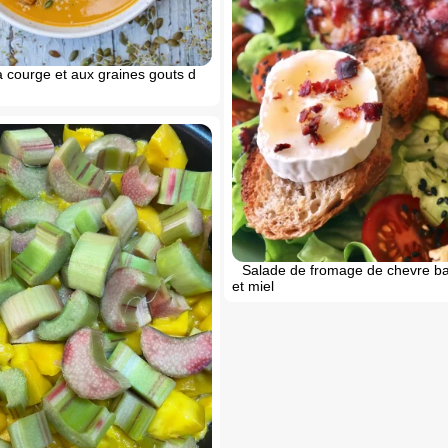
 courge et aux graines gouts d
Salade de fromage de chevre b
et miel