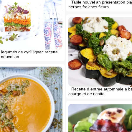
Table nouvel an presentation pla
herbes fraiches fleurs
 legumes de cyril lignac recette
 nouvel an
Recette d entree automnale a b
courge et de ricotta