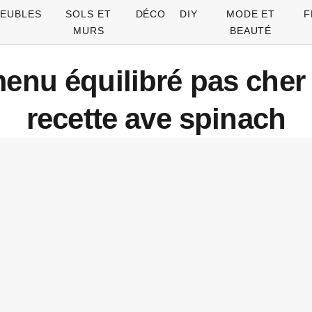
EUBLES
SOLS ET
DÉCO
DIY
MODE ET
F
MURS
BEAUTÉ
 menu équilibré pas che
recette ave spinach