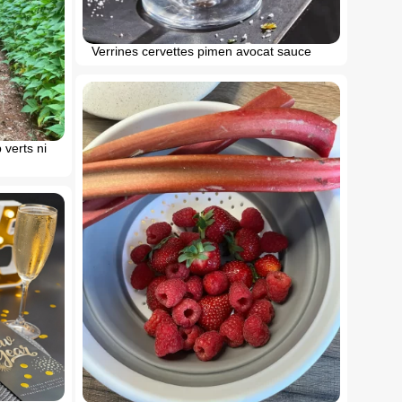
Verrines cervettes pimen avocat sauce
 verts ni