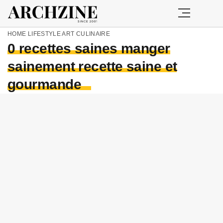
HOME
LIFESTYLE
ART CULINAIRE
0 recettes saines manger
sainement recette saine et
gourmande