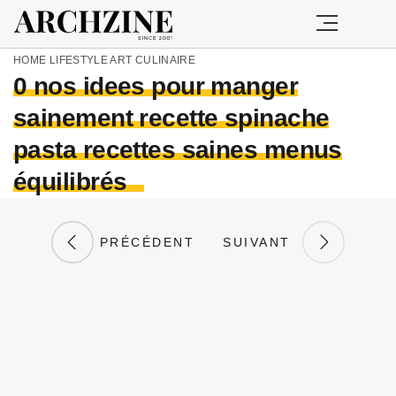
HOME
LIFESTYLE
ART CULINAIRE
0 nos idees pour manger
sainement recette spinache
pasta recettes saines menus
équilibrés
PRÉCÉDENT
SUIVANT