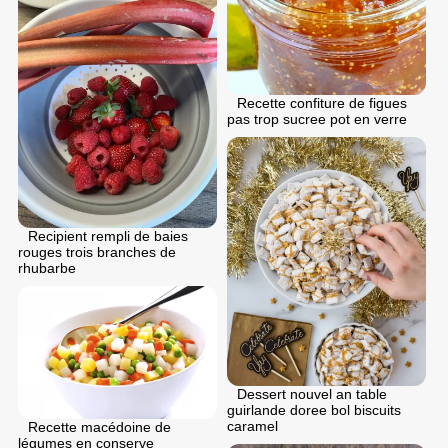
Recette confiture de figues
pas trop sucree pot en verre
Recipient rempli de baies
rouges trois branches de
rhubarbe
Dessert nouvel an table
guirlande doree bol biscuits
caramel
Recette macédoine de
légumes en conserve