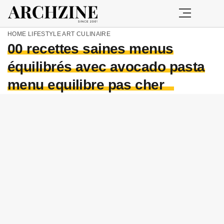
HOME
LIFESTYLE
ART CULINAIRE
00 recettes saines menus
équilibrés avec avocado pasta
menu equilibre pas cher