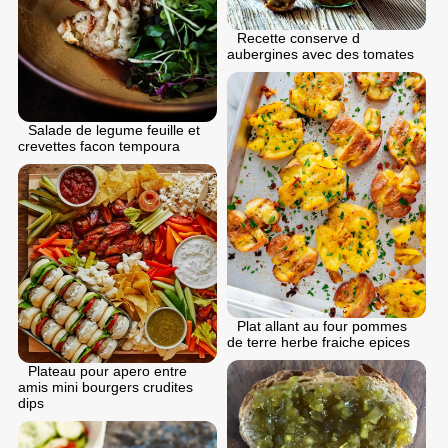
Recette conserve d
aubergines avec des tomates
Salade de legume feuille et
crevettes facon tempoura
Plat allant au four pommes
de terre herbe fraiche epices
Plateau pour apero entre
amis mini bourgers crudites
dips