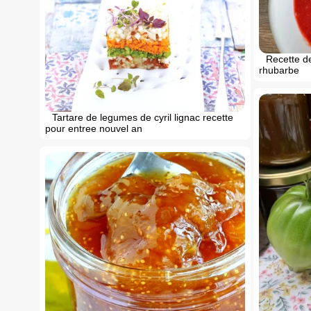
Recette de
rhubarbe
Tartare de legumes de cyril lignac recette
pour entree nouvel an