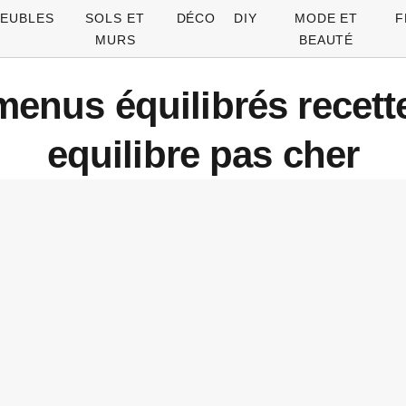
EUBLES
SOLS ET
DÉCO
DIY
MODE ET
F
MURS
BEAUTÉ
menus équilibrés recet
equilibre pas cher