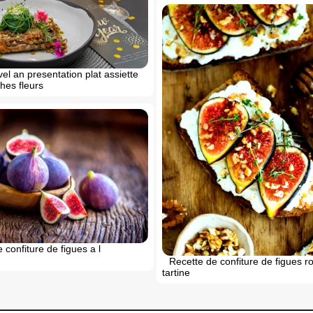
el an presentation plat assiette
hes fleurs
 confiture de figues a l
Recette de confiture de figues r
tartine