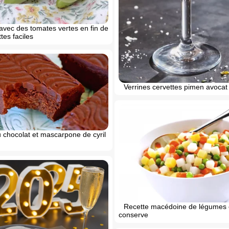
avec des tomates vertes en fin de
tes faciles
Verrines cervettes pimen avocat
 chocolat et mascarpone de cyril
Recette macédoine de légumes
conserve