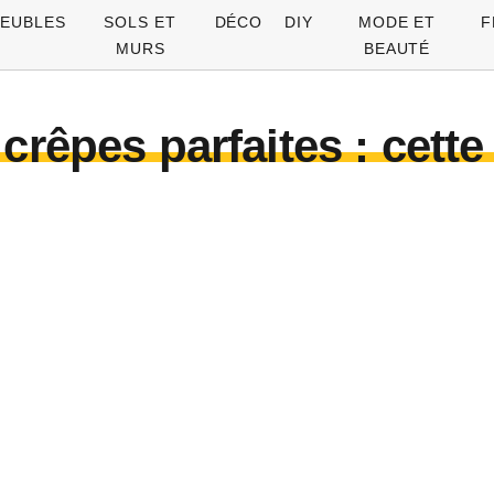
EUBLES
SOLS ET
DÉCO
DIY
MODE ET
F
MURS
BEAUTÉ
crêpes parfaites : cette