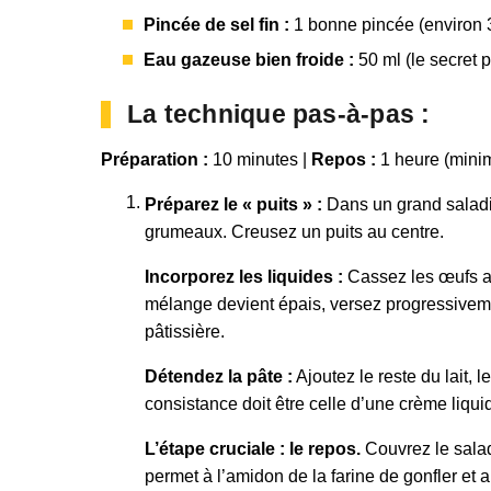
Pincée de sel fin :
1 bonne pincée (environ 3
Eau gazeuse bien froide :
50 ml (le secret p
La technique pas-à-pas :
Préparation :
10 minutes |
Repos :
1 heure (mini
Préparez le « puits » :
Dans un grand saladier
grumeaux. Creusez un puits au centre.
Incorporez les liquides :
Cassez les œufs au
mélange devient épais, versez progressivemen
pâtissière.
Détendez la pâte :
Ajoutez le reste du lait, 
consistance doit être celle d’une crème liqu
L’étape cruciale : le repos.
Couvrez le salad
permet à l’amidon de la farine de gonfler et 