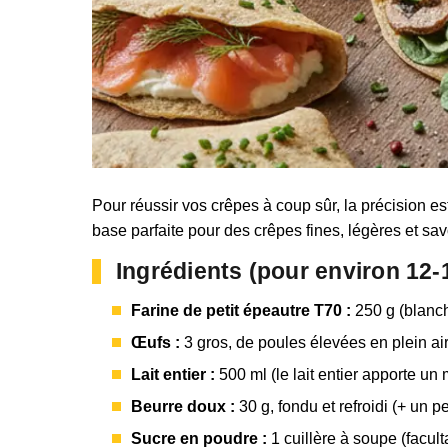
Pour réussir vos crêpes à coup sûr, la précision est
base parfaite pour des crêpes fines, légères et sa
Ingrédients (pour environ 12-
Farine de petit épeautre T70 :
250 g (blanch
Œufs :
3 gros, de poules élevées en plein air
Lait entier :
500 ml (le lait entier apporte u
Beurre doux :
30 g, fondu et refroidi (+ un p
Sucre en poudre :
1 cuillère à soupe (facult