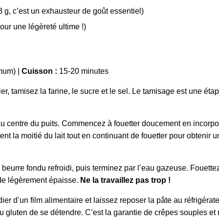
 g, c’est un exhausteur de goût essentiel)
our une légèreté ultime !)
mum) |
Cuisson :
15-20 minutes
, tamisez la farine, le sucre et le sel. Le tamisage est une étape
 centre du puits. Commencez à fouetter doucement en incorporant
t la moitié du lait tout en continuant de fouetter pour obtenir
le beurre fondu refroidi, puis terminez par l’eau gazeuse. Fouet
ide légèrement épaisse.
Ne la travaillez pas trop !
ier d’un film alimentaire et laissez reposer la pâte au réfrigér
au gluten de se détendre. C’est la garantie de crêpes souples et