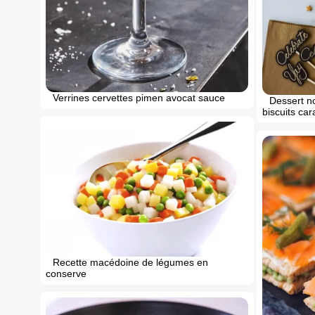
Verrines cervettes pimen avocat sauce
Dessert no
biscuits ca
Recette macédoine de légumes en
conserve