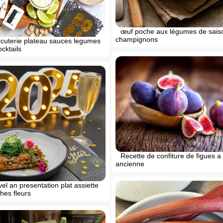
œuf poche aux légumes de sais
champignons
rcuterie plateau sauces legumes
cktails
Recette de confiture de figues a 
ancienne
el an presentation plat assiette
hes fleurs