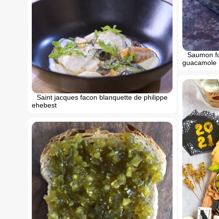
Saumon fu
guacamole
Saint jacques facon blanquette de philippe
ehebest