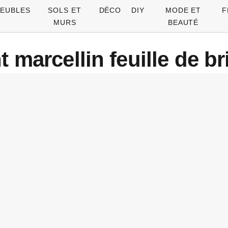
EUBLES
SOLS ET
DÉCO
DIY
MODE ET
F
MURS
BEAUTÉ
t marcellin feuille de br