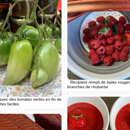
Recipient rempli de baies rouges
branches de rhubarbe
avec des tomates vertes en fin de
tes faciles