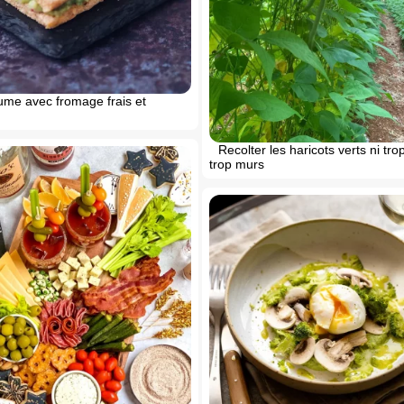
me avec fromage frais et
Recolter les haricots verts ni trop
trop murs