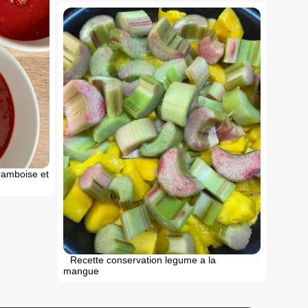
framboise et
Recette conservation legume a la
mangue