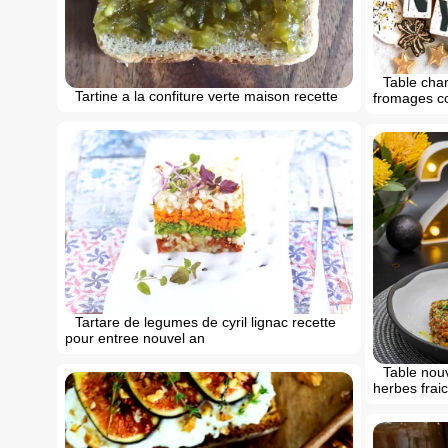
Table cha
Tartine a la confiture verte maison recette
fromages co
Tartare de legumes de cyril lignac recette
pour entree nouvel an
Table nouv
herbes fraic