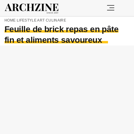
HOME
LIFESTYLE
ART CULINAIRE
Feuille de brick repas en pâte
fin et aliments savoureux