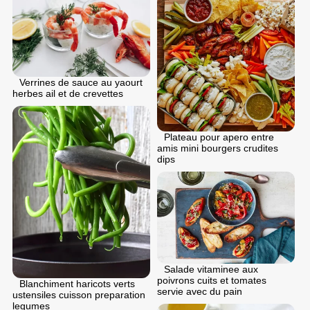
Verrines de sauce au yaourt
herbes ail et de crevettes
Plateau pour apero entre
amis mini bourgers crudites
dips
Salade vitaminee aux
poivrons cuits et tomates
Blanchiment haricots verts
servie avec du pain
ustensiles cuisson preparation
legumes