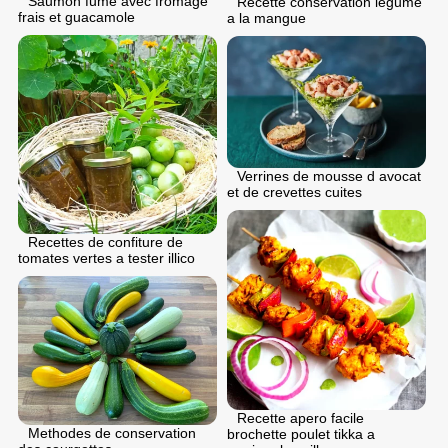
Saumon fume avec fromage
Recette conservation legume
frais et guacamole
a la mangue
Verrines de mousse d avocat
et de crevettes cuites
Recettes de confiture de
tomates vertes a tester illico
Recette apero facile
Methodes de conservation
brochette poulet tikka a