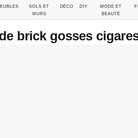
EUBLES
SOLS ET
DÉCO
DIY
MODE ET
F
MURS
BEAUTÉ
 de brick gosses cigares