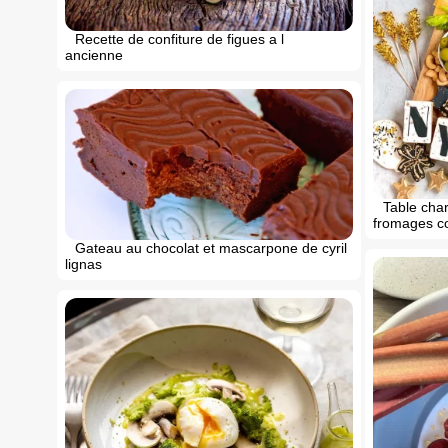
Recette de confiture de figues a l
ancienne
Table cha
fromages co
Gateau au chocolat et mascarpone de cyril
lignas