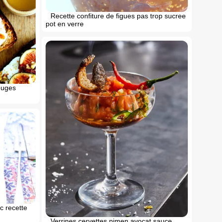
Recette confiture de figues pas trop sucree
pot en verre
ouges
c recette
Verrines cervettes pimen avocat sauce