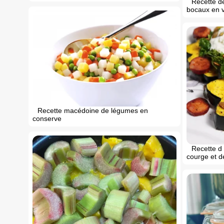
Recette d
bocaux en 
Recette macédoine de légumes en
conserve
Recette d
courge et de