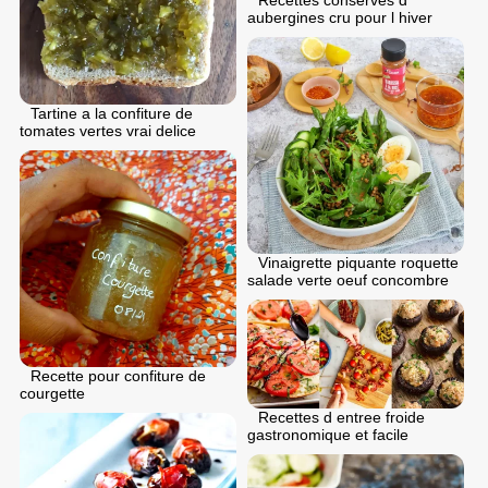
Recettes conserves d
aubergines cru pour l hiver
Tartine a la confiture de
tomates vertes vrai delice
Vinaigrette piquante roquette
salade verte oeuf concombre
Recette pour confiture de
courgette
Recettes d entree froide
gastronomique et facile