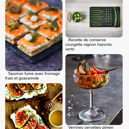
Recette de conserve
courgette oignon haricots
verts
Saumon fume avec fromage
frais et guacamole
Verrines cervettes pimen