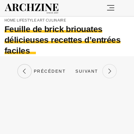
HOME
LIFESTYLE
ART CULINAIRE
Feuille de brick briouates
délicieuses recettes d’entrées
faciles
PRÉCÉDENT
SUIVANT