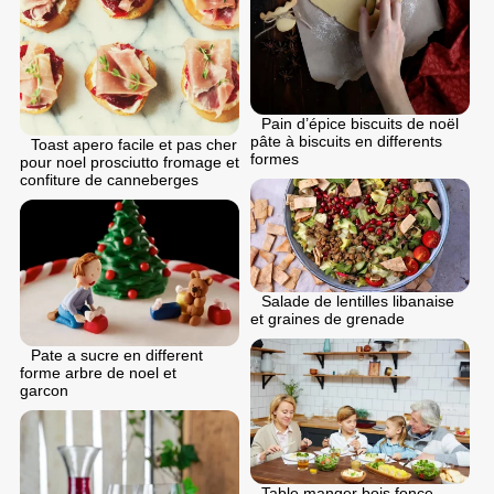
Pain d’épice biscuits de noël
pâte à biscuits en differents
Toast apero facile et pas cher
formes
pour noel prosciutto fromage et
confiture de canneberges
Salade de lentilles libanaise
et graines de grenade
Pate a sucre en different
forme arbre de noel et
garcon
Table manger bois fonce