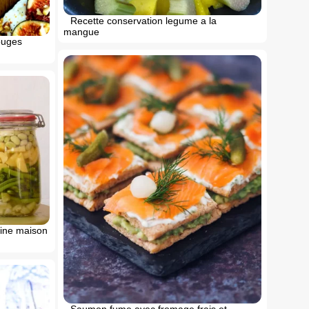
Recette conservation legume a la
mangue
ouges
ine maison
Saumon fume avec fromage frais et