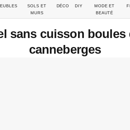
EUBLES
SOLS ET
DÉCO
DIY
MODE ET
F
MURS
BEAUTÉ
 sans cuisson boules 
canneberges