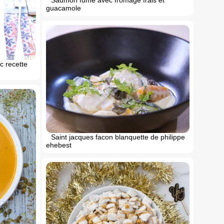
guacamole
c recette
Saint jacques facon blanquette de philippe
ehebest