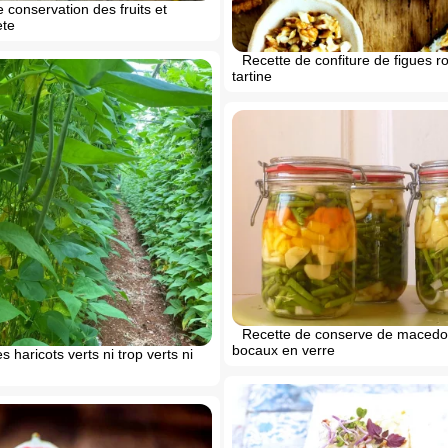
 conservation des fruits et
ete
Recette de confiture de figues r
tartine
Recette de conserve de macedo
bocaux en verre
s haricots verts ni trop verts ni