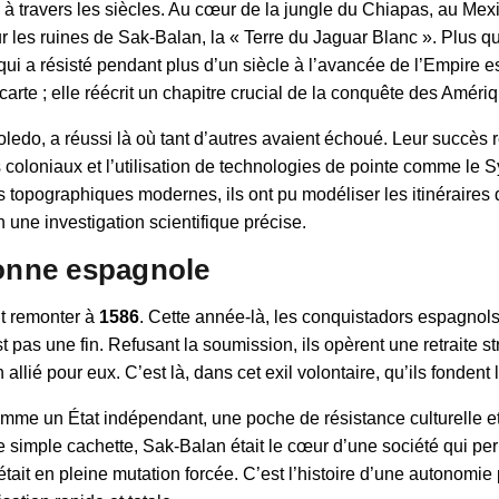
travers les siècles. Au cœur de la jungle du Chiapas, au Mexiq
r les ruines de Sak-Balan, la « Terre du Jaguar Blanc ». Plus qu’
 a résisté pendant plus d’un siècle à l’avancée de l’Empire esp
carte ; elle réécrit un chapitre crucial de la conquête des Améri
ledo, a réussi là où tant d’autres avaient échoué. Leur succès 
s coloniaux et l’utilisation de technologies de pointe comme le
s topographiques modernes, ils ont pu modéliser les itinéraires
une investigation scientifique précise.
ronne espagnole
ut remonter à
1586
. Cette année-là, les conquistadors espagnol
t pas une fin. Refusant la soumission, ils opèrent une retraite s
lié pour eux. C’est là, dans cet exil volontaire, qu’ils fondent 
comme un État indépendant, une poche de résistance culturelle et
simple cachette, Sak-Balan était le cœur d’une société qui perpé
ait en pleine mutation forcée. C’est l’histoire d’une autonomie 