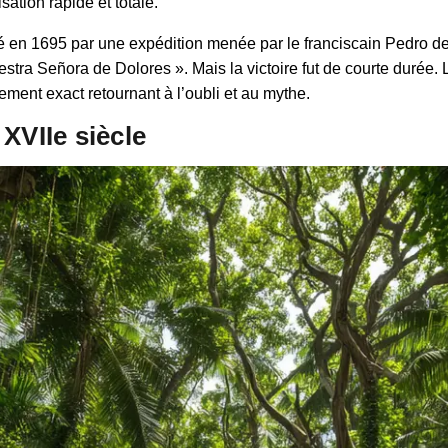
sation rapide et totale.
é en 1695 par une expédition menée par le franciscain Pedro d
stra Señora de Dolores ». Mais la victoire fut de courte durée. L
nt exact retournant à l’oubli et au mythe.
XVIIe siècle