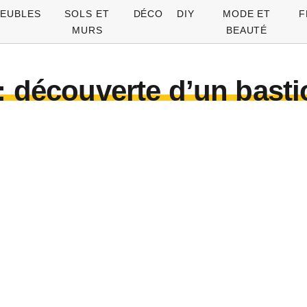
EUBLES
SOLS ET
DÉCO
DIY
MODE ET
F
MURS
BEAUTÉ
 découverte d’un basti