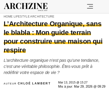
HOME
LIFESTYLE
ARCHITECTURE
L’Architecture Organique, sans
le blabla : Mon guide terrain
pour construire une maison qui
respire
L’architecture organique n’est pas qu’une tendance,
c’est une véritable philosophie. Êtes-vous prêt à
redéfinir votre espace de vie ?
Mar 13, 2015 @ 15:27
CHLOÉ LAMBERT
AUTEUR
Mis à jour: Mar 29, 2026 @ 09:29