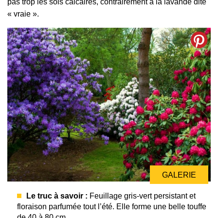
pas trop les sols calcaires, contrairement à la lavande dite
« vraie ».
GALERIE
Le truc à savoir :
Feuillage gris-vert persistant et
floraison parfumée tout l’été. Elle forme une belle touffe
de 40 à 80 cm.