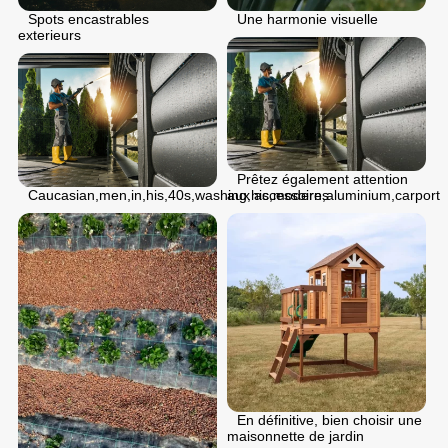
Spots encastrables
Une harmonie visuelle
exterieurs
Prêtez également attention
Caucasian,men,in,his,40s,washing,his,modern,aluminium,carport
aux accessoires
En définitive, bien choisir une
maisonnette de jardin