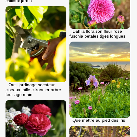
cailloux jardin
Dahlia floraison fleur rose
fuschia petales tiges longues
Outil jardinage secateur
ciseaux taille citronnier arbre
feuillage main
Que mettre au pied des iris