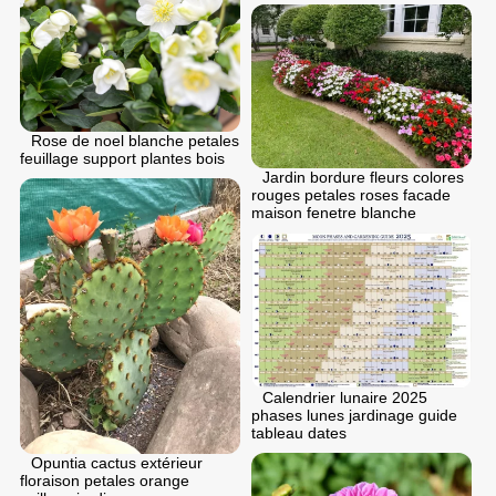
Rose de noel blanche petales
feuillage support plantes bois
Jardin bordure fleurs colores
rouges petales roses facade
maison fenetre blanche
Calendrier lunaire 2025
phases lunes jardinage guide
tableau dates
Opuntia cactus extérieur
floraison petales orange