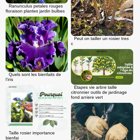
Ranunculus petales rouges
floraison plantes jardin bulbes
Peut on tailler un rosier tres
c
Quels sont les bienfaits de
l’iris
Etapes vie arbre taille
citronnier outils de jardinage
fond arriere vert
Taille rosier importance
bienfai