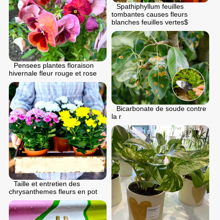
Spathiphyllum feuilles
tombantes causes fleurs
blanches feuilles vertes$
Pensees plantes floraison
hivernale fleur rouge et rose
Bicarbonate de soude contre
la r
Taille et entretien des
chrysanthemes fleurs en pot