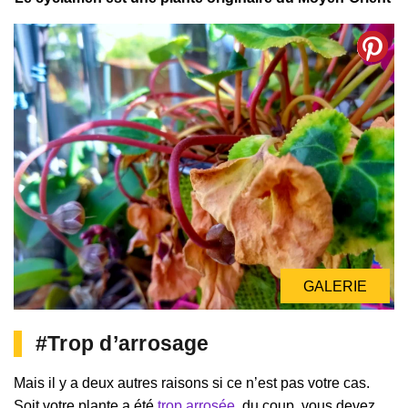
GALERIE
GALERIE
#Trop d’arrosage
Mais il y a deux autres raisons si ce n’est pas votre cas.
Soit votre plante a été
trop arrosée
, du coup, vous devez