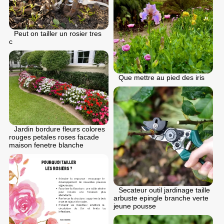
Peut on tailler un rosier tres
c
Que mettre au pied des iris
Jardin bordure fleurs colores
rouges petales roses facade
maison fenetre blanche
Secateur outil jardinage taille
arbuste epingle branche verte
jeune pousse