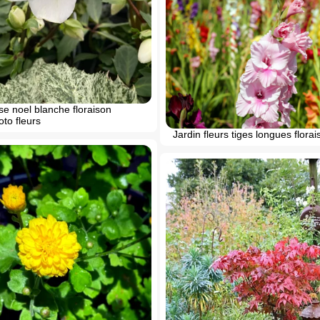
se noel blanche floraison
oto fleurs
Jardin fleurs tiges longues florai