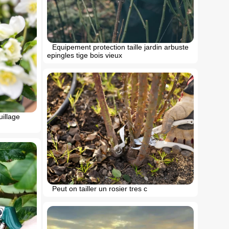
Equipement protection taille jardin arbuste
epingles tige bois vieux
uillage
Peut on tailler un rosier tres c