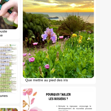
buste
se
Que mettre au pied des iris
lunes