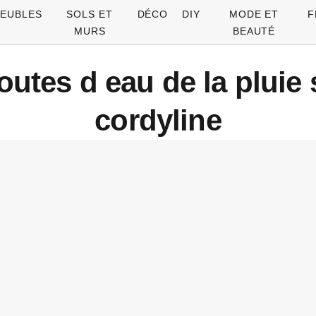
EUBLES
SOLS ET
DÉCO
DIY
MODE ET
F
MURS
BEAUTÉ
utes d eau de la pluie s
cordyline