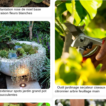
plantation rose de noel base
oraison fleurs blanches
Outil jardinage secateur ciseaux t
exterieur spots jardin grand pot
citronnier arbre feuillage main
succulentes