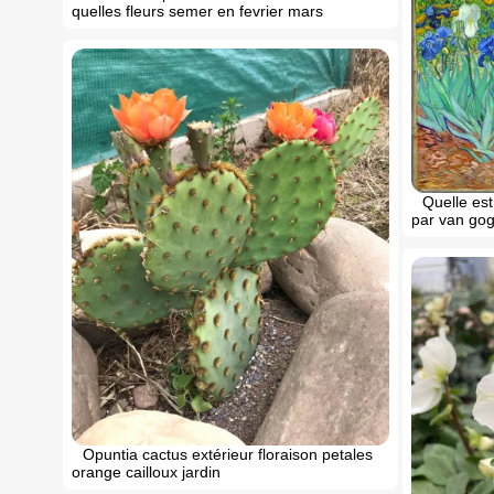
quelles fleurs semer en fеvrier mars
Quelle est
par van go
Opuntia cactus extérieur floraison petales
orange cailloux jardin