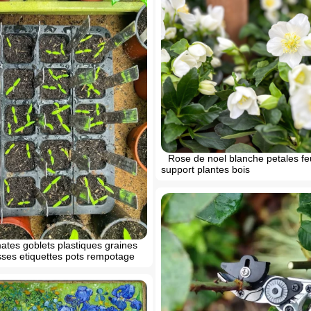
Rose de noel blanche petales fe
support plantes bois
ates goblets plastiques graines
ses etiquettes pots rempotage