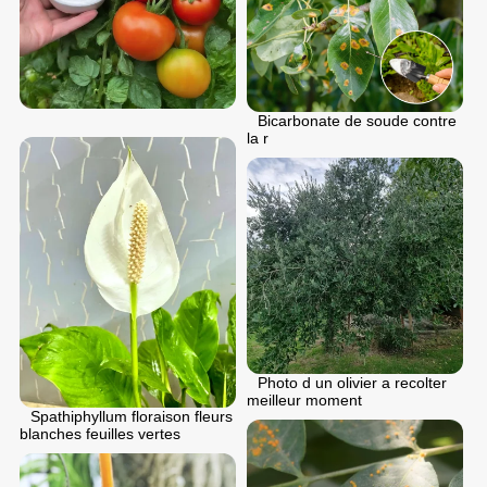
Bicarbonate de soude contre
la r
Photo d un olivier a recolter
meilleur moment
Spathiphyllum floraison fleurs
blanches feuilles vertes