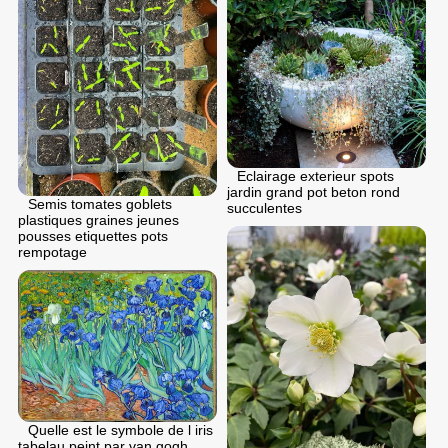
Eclairage exterieur spots
jardin grand pot beton rond
Semis tomates goblets
succulentes
plastiques graines jeunes
pousses etiquettes pots
rempotage
Quelle est le symbole de l iris
tabelau peint par van gogh