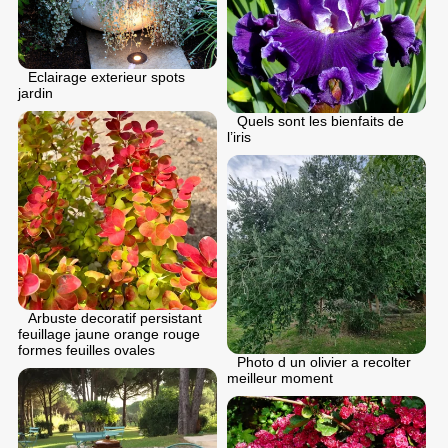
Eclairage exterieur spots
jardin
Quels sont les bienfaits de
l’iris
Arbuste decoratif persistant
feuillage jaune orange rouge
formes feuilles ovales
Photo d un olivier a recolter
meilleur moment