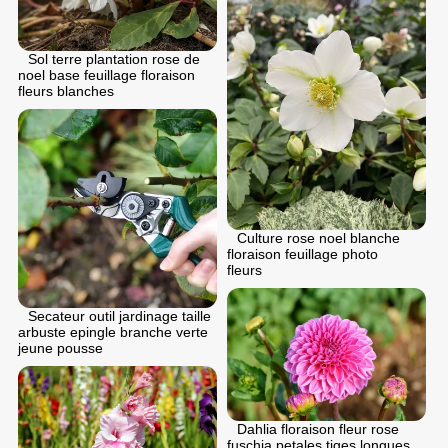
Sol terre plantation rose de
noel base feuillage floraison
fleurs blanches
Culture rose noel blanche
floraison feuillage photo
fleurs
Secateur outil jardinage taille
arbuste epingle branche verte
jeune pousse
Dahlia floraison fleur rose
fuschia petales tiges longues