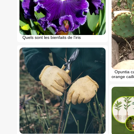
Quels sont les bienfaits de l’iris
Opuntia ca
orange caill