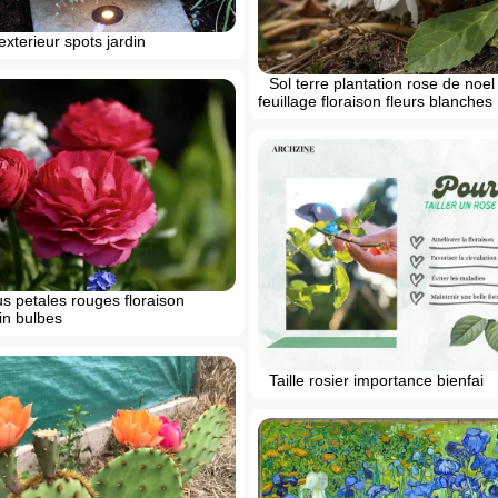
exterieur spots jardin
Sol terre plantation rose de noe
feuillage floraison fleurs blanches
s petales rouges floraison
in bulbes
Taille rosier importance bienfai