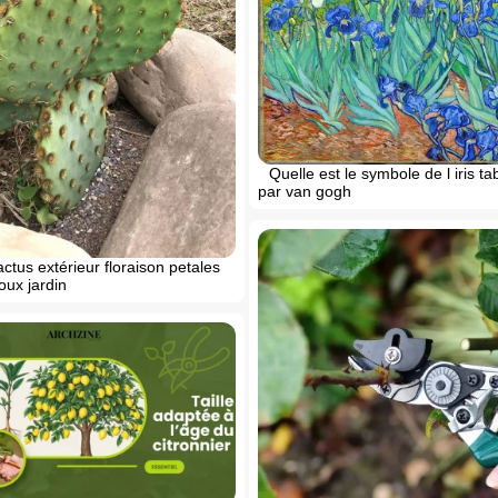
Quelle est le symbole de l iris ta
par van gogh
ctus extérieur floraison petales
oux jardin