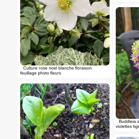
Culture rose noel blanche floraison
feuillage photo fleurs
Buddleia a
violettes ti