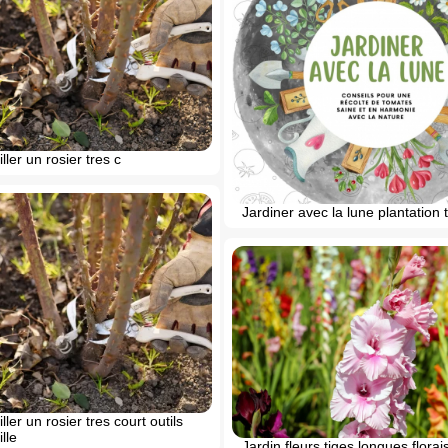
ller un rosier tres c
Jardiner avec la lune plantation
ller un rosier tres court outils
lle
Jardin fleurs tiges longues florai