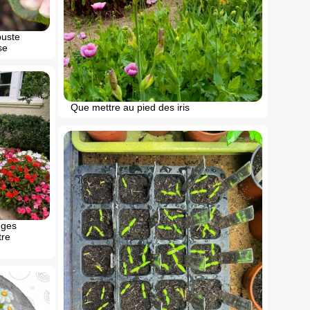
buste
se
Que mettre au pied des iris
uges
tre