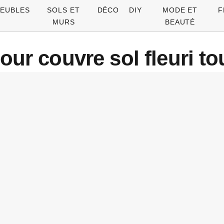
EUBLES
SOLS ET
DÉCO
DIY
MODE ET
F
MURS
BEAUTÉ
pour couvre sol fleuri t