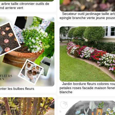
arbre taille citronnier outils de
nd arriere vert
Secateur outil jardinage taille ar
epingle branche verte jeune pous
Jardin bordure fleurs colores ro
petales roses facade maison fene
ter les bulbes fleurs
blanche