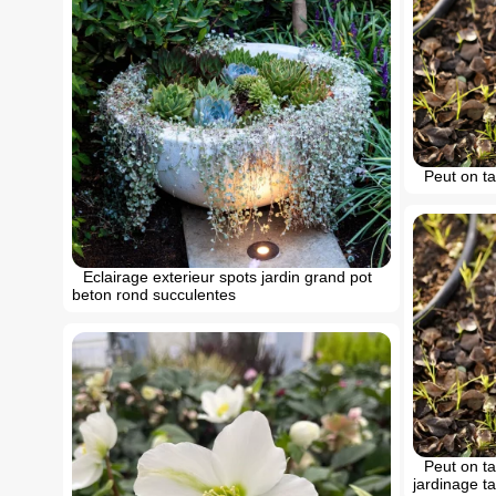
Peut on tai
Eclairage exterieur spots jardin grand pot
beton rond succulentes
Peut on tai
jardinage tai