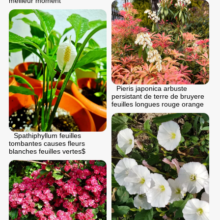
meilleur moment
Pieris japonica arbuste
persistant de terre de bruyere
feuilles longues rouge orange
Spathiphyllum feuilles
tombantes causes fleurs
blanches feuilles vertes$