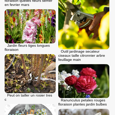
floraison quelles fleurs semer
en fеvrier mars
Jardin fleurs tiges longues
floraison
Outil jardinage secateur
ciseaux taille citronnier arbre
feuillage main
Peut on tailler un rosier tres
c
Ranunculus petales rouges
floraison plantes jardin bulbes