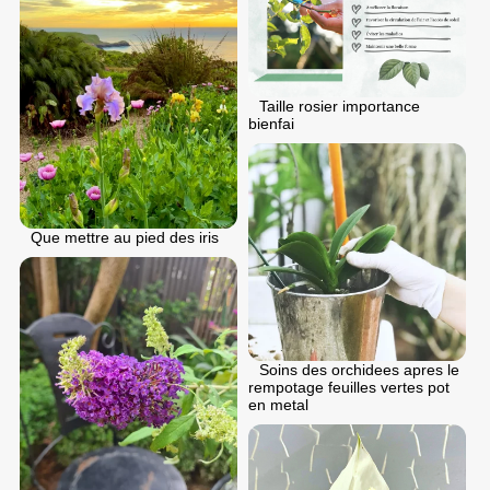
Taille rosier importance
bienfai
Que mettre au pied des iris
Soins des orchidees apres le
rempotage feuilles vertes pot
en metal