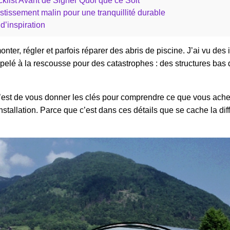
klist Avant de Signer Quoi que ce Soit
stissement malin pour une tranquillité durable
d’inspiration
ter, régler et parfois réparer des abris de piscine. J’ai vu des
 appelé à la rescousse pour des catastrophes : des structures b
c’est de vous donner les clés pour comprendre ce que vous achete
nstallation. Parce que c’est dans ces détails que se cache la dif