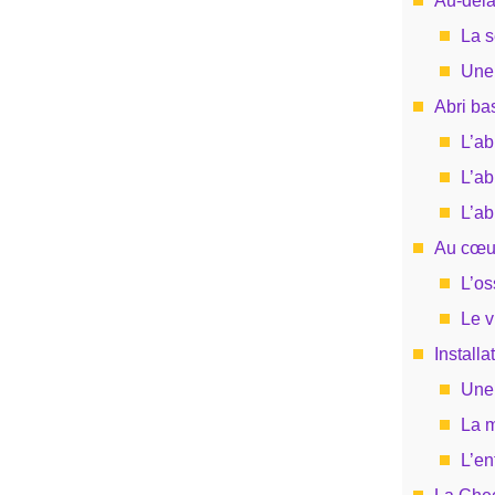
Au-delà
La s
Une 
Abri bas
L’ab
L’ab
L’ab
Au cœur
L’os
Le v
Installa
Une 
La m
L’en