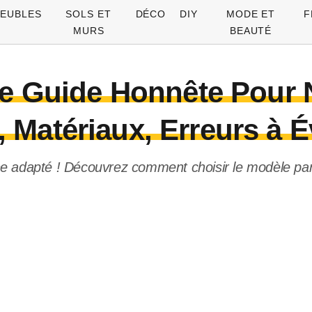
EUBLES
SOLS ET
DÉCO
DIY
MODE ET
F
MURS
BEAUTÉ
 Le Guide Honnête Pour
, Matériaux, Erreurs à É
ne adapté ! Découvrez comment choisir le modèle parf