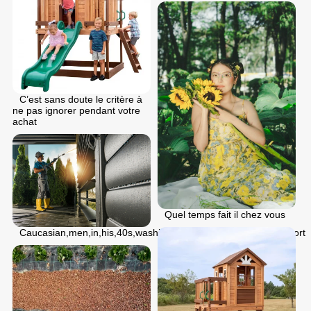
C’est sans doute le critère à
ne pas ignorer pendant votre
achat
Quel temps fait il chez vous
Caucasian,men,in,his,40s,washing,his,modern,aluminium,carport