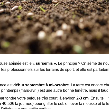
louse abîmée est le
« sursemis »
. Le principe ? On sème de nou
les professionnels sur les terrains de sport, et elle est parfait
ance est
début septembre à mi-octobre
. La terre est encore ch
rintemps (mars-avril) est une autre bonne fenêtre, mais il faudra
 tondre votre pelouse très court, à environ
2-3 cm
. Ensuite, il
40-50€ la journée) pour griffer le sol, enlever la mousse et le fe
’affaire sur une petite surface.