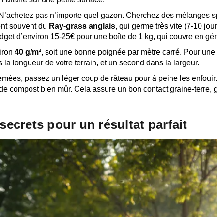
! N’achetez pas n’importe quel gazon. Cherchez des mélanges s
nent souvent du
Ray-grass anglais
, qui germe très vite (7-10 jou
dget d’environ 15-25€ pour une boîte de 1 kg, qui couvre en gén
viron
40 g/m²
, soit une bonne poignée par mètre carré. Pour une 
la longueur de votre terrain, et un second dans la largeur.
mées, passez un léger coup de râteau pour à peine les enfouir. L
de compost bien mûr. Cela assure un bon contact graine-terre, ga
 secrets pour un résultat parfait