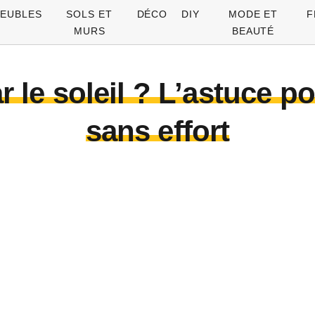
EUBLES
SOLS ET
DÉCO
DIY
MODE ET
F
MURS
BEAUTÉ
r le soleil ? L’astuce pou
sans effort