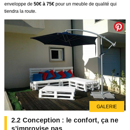
enveloppe de
50€ à 75€
pour un meuble de qualité qui
tiendra la route.
GALERIE
GALERIE
2.2 Conception : le confort, ça ne
s’improvise pas