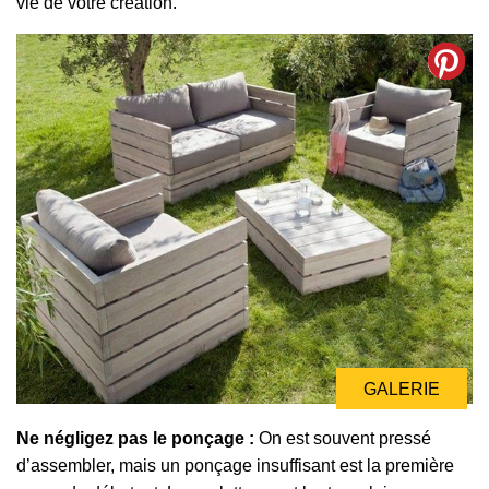
vie de votre création.
GALERIE
GALERIE
Ne négligez pas le ponçage :
On est souvent pressé
d’assembler, mais un ponçage insuffisant est la première