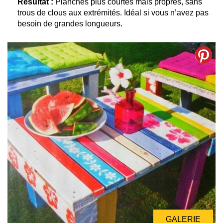
Résultat :
Planches plus courtes mais propres, sans
trous de clous aux extrémités. Idéal si vous n’avez pas
besoin de grandes longueurs.
GALERIE
GALERIE