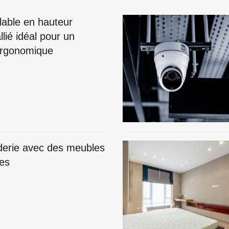
lable en hauteur
llié idéal pour un
 ergonomique
derie avec des meubles
ues