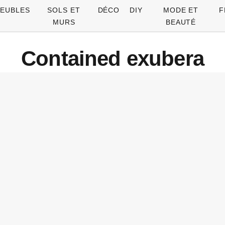
EUBLES
SOLS ET
DÉCO
DIY
MODE ET
F
MURS
BEAUTÉ
Contained exubera