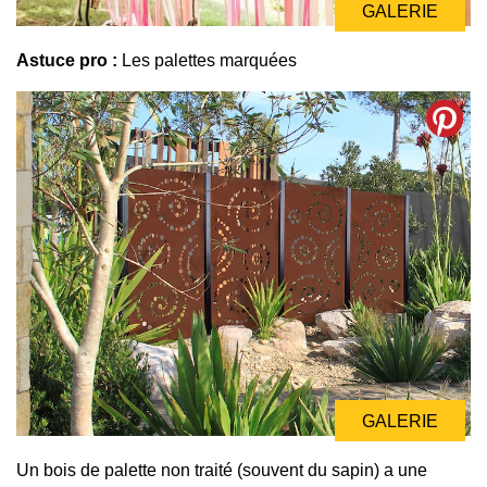
GALERIE
GALERIE
Astuce pro :
Les palettes marquées
GALERIE
GALERIE
Un bois de palette non traité (souvent du sapin) a une