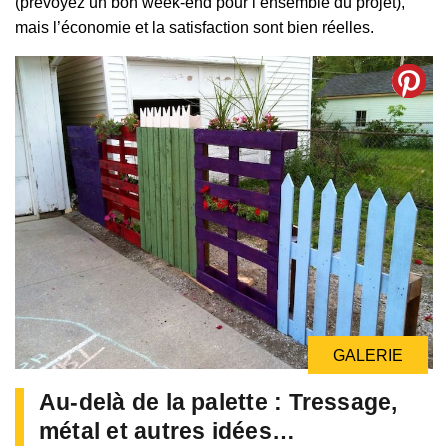
(prévoyez un bon week-end pour l’ensemble du projet),
mais l’économie et la satisfaction sont bien réelles.
GALERIE
GALERIE
Au-delà de la palette : Tressage,
métal et autres idées…