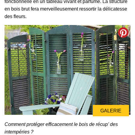
fonctionnelle en un tableau vivant et parfumé. La structure
en bois brut fera merveilleusement ressortir la délicatesse
des fleurs.
GALERIE
GALERIE
Comment protéger efficacement le bois de récup’ des
intempéries ?