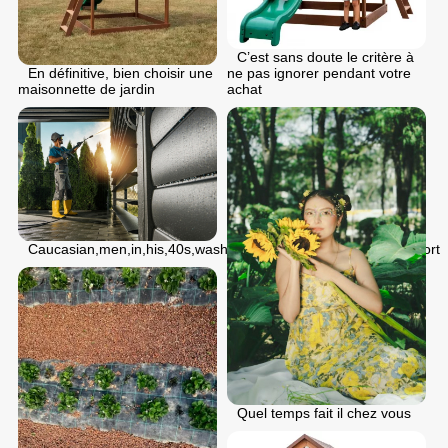
C’est sans doute le critère à
En définitive, bien choisir une
ne pas ignorer pendant votre
maisonnette de jardin
achat
Caucasian,men,in,his,40s,washing,his,modern,aluminium,carport
Quel temps fait il chez vous