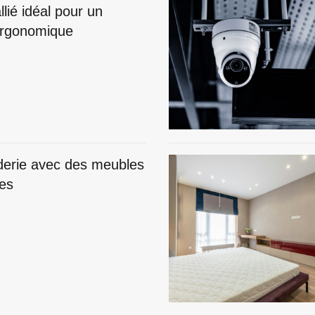
llié idéal pour un
 ergonomique
derie avec des meubles
ues