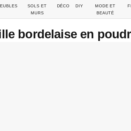
EUBLES
SOLS ET
DÉCO
DIY
MODE ET
F
MURS
BEAUTÉ
lle bordelaise en poud