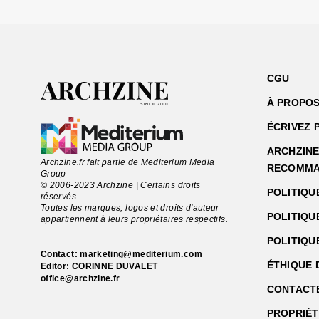
CGU
À PROPOS
ÉCRIVEZ 
ARCHZINE 
Archzine.fr fait partie de Mediterium Media
RECOMMA
Group
© 2006-2023 Archzine | Certains droits
POLITIQU
réservés
Toutes les marques, logos et droits d'auteur
POLITIQU
appartiennent à leurs propriétaires respectifs.
POLITIQU
Contact:
marketing@mediterium.com
ÉTHIQUE 
Editor: CORINNE DUVALET
office@archzine.fr
CONTACT
PROPRIÉT