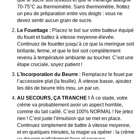
70-75°C au thermomètre. Sans thermomètre, frottez
un peu de préparation entre vos doigts : vous ne
devez sentir aucun grain de sucre.
Le Fouettage :
Placez le bol sur votre batteur équipé
du fouet et battez à vitesse moyenne-élevée.
Continuez de fouetter jusqu’à ce que la meringue soit
brillante, ferme, et que le bol soit complètement
revenu à température ambiante au toucher. C’est une
étape cruciale, soyez patient !
L’Incorporation du Beurre :
Remplacez le fouet par
l’accessoire plat (la feuille). À vitesse basse, ajoutez
les dés de beurre très mou, un par un.
AU SECOURS, ÇA TRANCHE !
À ce stade, votre
crème va probablement avoir un aspect horrible,
comme du lait caillé. C’est 100% NORMAL ! Ne jetez
rien ! C’est juste l’émulsion qui se met en place.
Continuez simplement de battre à vitesse moyenne,
et en quelques minutes, la magie va opérer : la crème
va devenir parfaitement lisse et soyeuse.