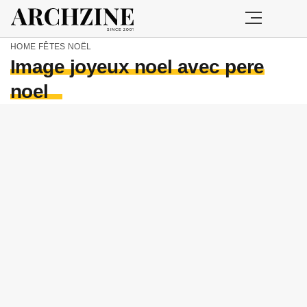
HOME
FÊTES
NOËL
Image joyeux noel avec pere
noel