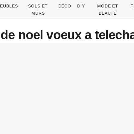
EUBLES
SOLS ET
DÉCO
DIY
MODE ET
F
MURS
BEAUTÉ
de noel voeux a telech