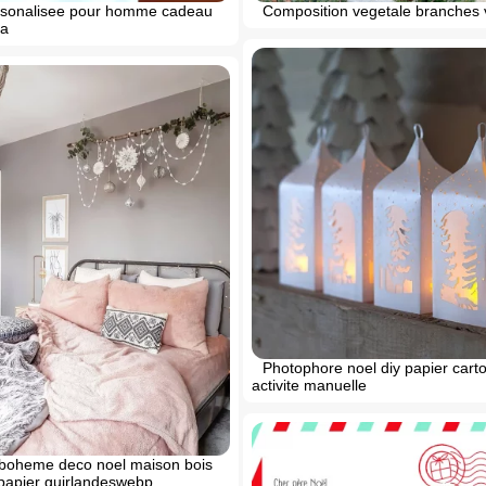
Composition vegetale branches 
ersonalisee pour homme cadeau
pa
Photophore noel diy papier cart
activite manuelle
oheme deco noel maison bois
papier guirlandeswebp