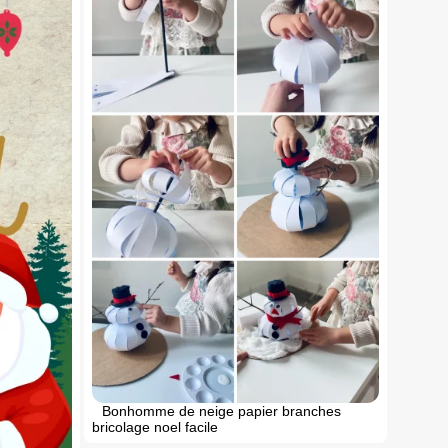
Bonhomme de neige papier branches
bricolage noel facile