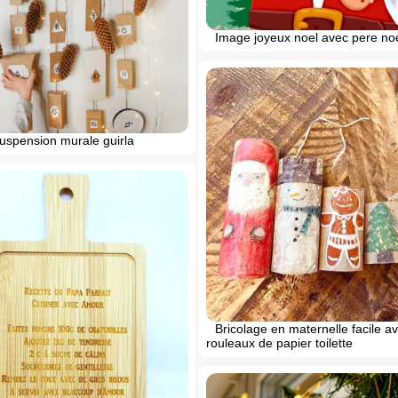
Image joyeux noel avec pere no
uspension murale guirla
Bricolage en maternelle facile a
rouleaux de papier toilette