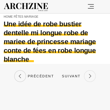
HOME
FÊTES
MARIAGE
Une idée de robe bustier
dentelle mi longue robe de
mariee de princesse mariage
conte de fées en robe longue
blanche
PRÉCÉDENT
SUIVANT