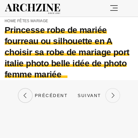
HOME
FÊTES
MARIAGE
Princesse robe de mariée
fourreau ou silhouette en A
choisir sa robe de mariage port
italie photo belle idée de photo
femme mariée
PRÉCÉDENT
SUIVANT