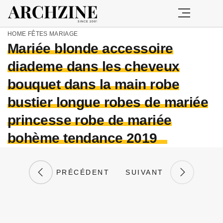
HOME
FÊTES
MARIAGE
Mariée blonde accessoire
diademe dans les cheveux
bouquet dans la main robe
bustier longue robes de mariée
princesse robe de mariée
bohème tendance 2019
PRÉCÉDENT
SUIVANT