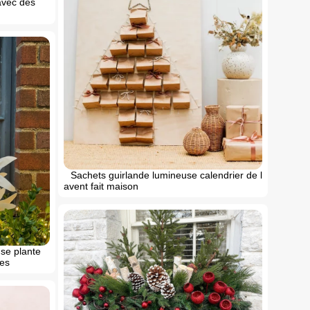
 avec des
Sachets guirlande lumineuse calendrier de l
avent fait maison
use plante
hes