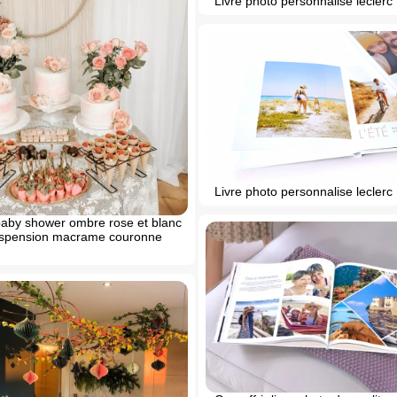
Livre photo personnalise leclerc
Livre photo personnalise leclerc
aby shower ombre rose et blanc
uspension macrame couronne