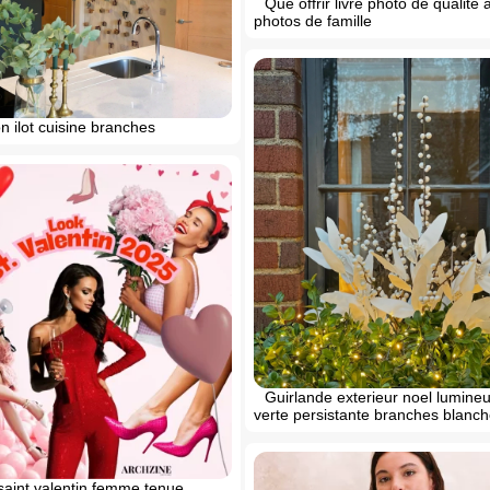
Que offrir livre photo de qualite
photos de famille
 ilot cuisine branches
Guirlande exterieur noel lumine
verte persistante branches blanc
saint valentin femme tenue