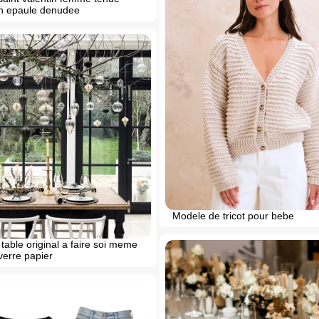
n epaule denudee
Modele de tricot pour bebe
table original a faire soi meme
erre papier