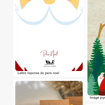
Lettre reponse du pere noel
Image joy