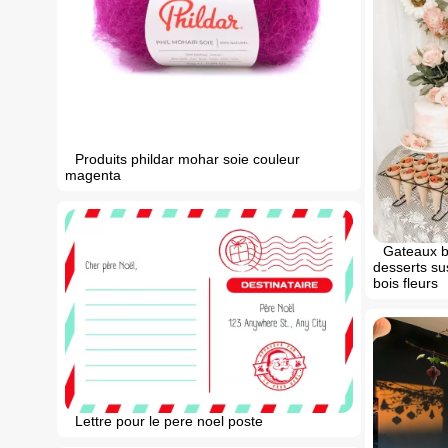
Produits phildar mohar soie couleur
magenta
Gateaux b
desserts s
bois fleurs
Lettre pour le pere noel poste