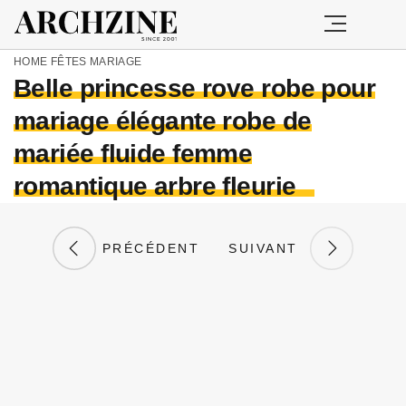
HOME
FÊTES
MARIAGE
Belle princesse rove robe pour
mariage élégante robe de
mariée fluide femme
romantique arbre fleurie
PRÉCÉDENT
SUIVANT