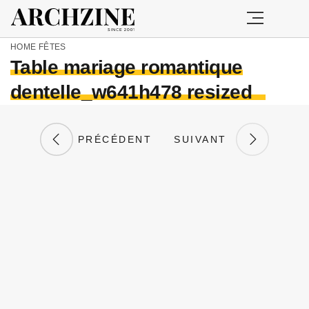
HOME
FÊTES
Table mariage romantique
dentelle_w641h478 resized
PRÉCÉDENT
SUIVANT