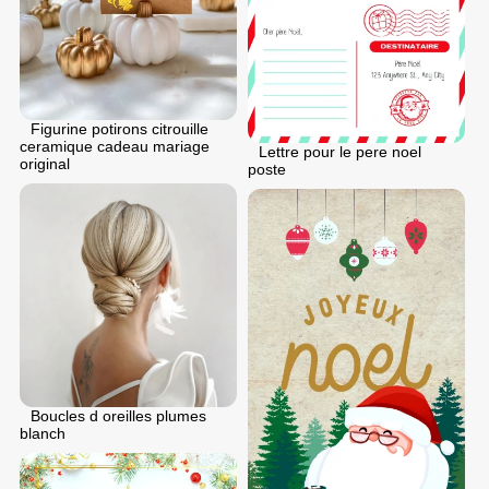
Figurine potirons citrouille
ceramique cadeau mariage
Lettre pour le pere noel
original
poste
Boucles d oreilles plumes
blanch