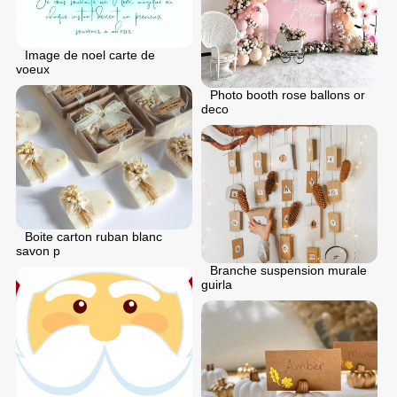
Image de noel carte de
voeux
Photo booth rose ballons or
deco
Boite carton ruban blanc
savon p
Branche suspension murale
guirla