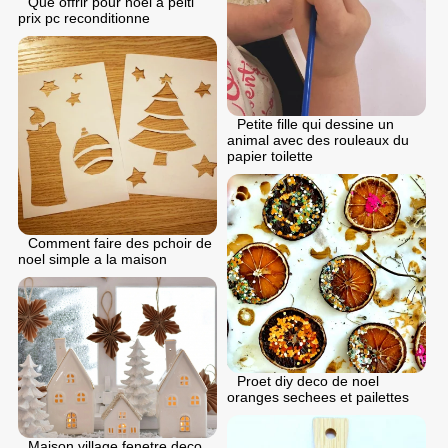
Que offrir pour noel a peiti
prix pc reconditionne
Petite fille qui dessine un
animal avec des rouleaux du
papier toilette
Comment faire des pchoir de
noel simple a la maison
Proet diy deco de noel
oranges sechees et pailettes
Maison village fenetre deco