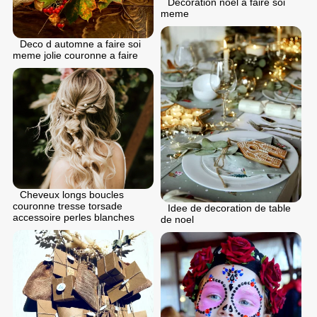
Decoration noel a faire soi
meme
Deco d automne a faire soi
meme jolie couronne a faire
Cheveux longs boucles
couronne tresse torsade
Idee de decoration de table
accessoire perles blanches
de noel