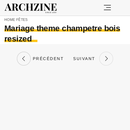
HOME
FÊTES
Mariage theme champetre bois
resized
PRÉCÉDENT
SUIVANT