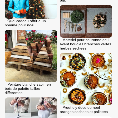
bric
Quel cadeau offrir a un
homme pour noel
Materiel pour couronne de l
avent bougies branches vertes
herbes sechees
Peinture blanche sapin en
bois de palette tailles
differentes
Proet diy deco de noel
oranges sechees et pailettes