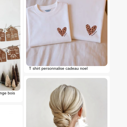
T shirt personnalise cadeau noel
inge bois