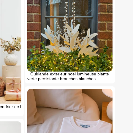
Guirlande exterieur noel lumineuse plante
verte persistante branches blanches
endrier de l