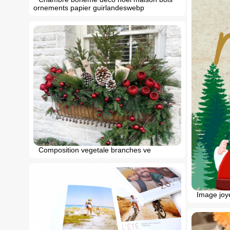
ornements papier guirlandeswebp
Composition vegetale branches ve
Image joy