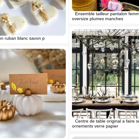
Ensemble tailleur pantalon femm
oversize plumes manches
on ruban blanc savon p
Centre de table original a faire
ornements verre papier