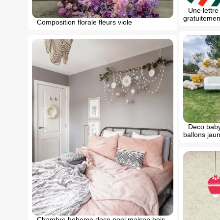
Une lettre
gratuitemen
Composition florale fleurs viole
Deco baby
ballons jaun
Chambre boheme deco noel maison bois