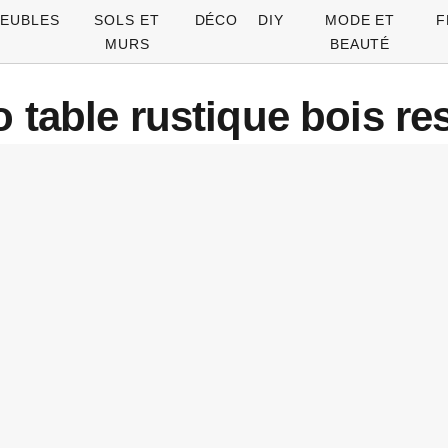
EUBLES
SOLS ET
DÉCO
DIY
MODE ET
F
MURS
BEAUTÉ
 table rustique bois re