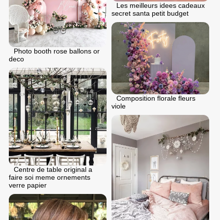
Les meilleurs idees cadeaux
secret santa petit budget
Photo booth rose ballons or
deco
Composition florale fleurs
viole
Centre de table original a
faire soi meme ornements
verre papier