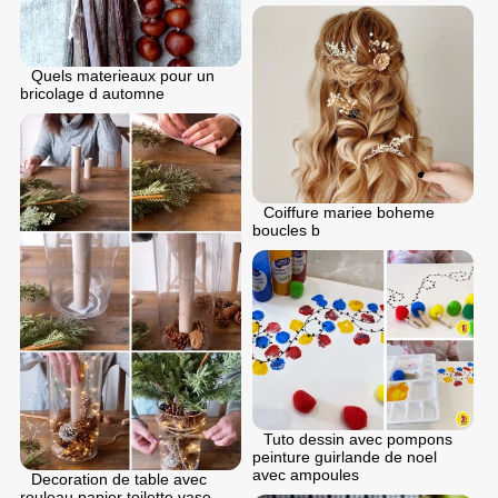
Quels materieaux pour un
bricolage d automne
Coiffure mariee boheme
boucles b
Tuto dessin avec pompons
peinture guirlande de noel
avec ampoules
Decoration de table avec
rouleau papier toilette vase