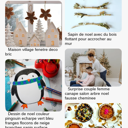
Sapin de noel avec du bois
flottant pour accrocher au
mur
Maison village fenetre deco
bric
Surprise couple femme
canape salon arbre noel
fausse cheminee
Dessin de noel couleur
pingouin echarpe vert bleu
franges flocons de neige
branches sapin surface