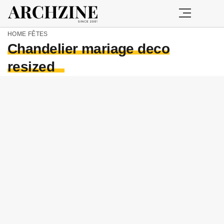
HOME
FÊTES
Chandelier mariage deco
resized