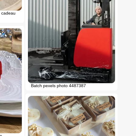
e cadeau
Batch pexels photo 4487387
te