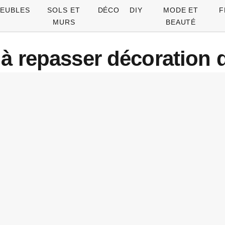
EUBLES
SOLS ET
DÉCO
DIY
MODE ET
F
MURS
BEAUTÉ
 à repasser décoration 