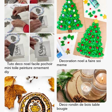
Decoration noel a faire soi
Tuto deco noel facile pochoir
meme
mini toile peinture ornement
diy
Deco rondin de bois table
bougie