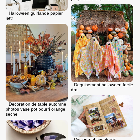
Halloween guirlande papier
lettr
Deguisement halloween facile
dra
Decoration de table automne
photos vase pot pourri orange
seche
Diy journal aventures