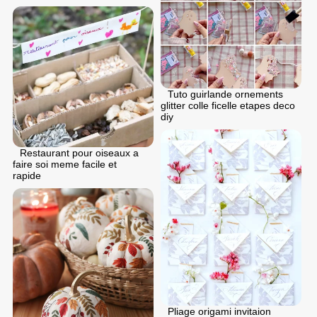
Tuto guirlande ornements
glitter colle ficelle etapes deco
diy
Restaurant pour oiseaux a
faire soi meme facile et
rapide
Pliage origami invitaion