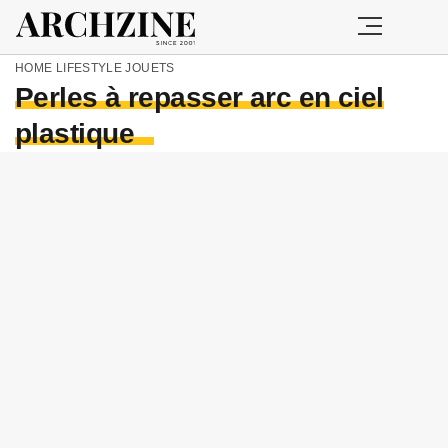
HOME
LIFESTYLE
JOUETS
Perles à repasser arc en ciel
plastique