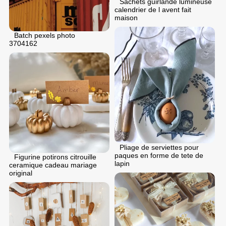
Sachets guirlande lumineuse
calendrier de l avent fait
maison
Batch pexels photo
3704162
Pliage de serviettes pour
paques en forme de tete de
Figurine potirons citrouille
lapin
ceramique cadeau mariage
original