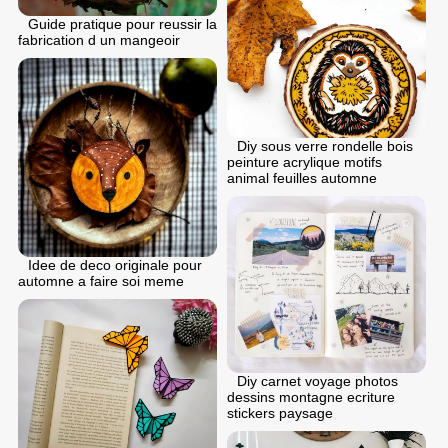
Guide pratique pour reussir la
fabrication d un mangeoir
Diy sous verre rondelle bois
peinture acrylique motifs
animal feuilles automne
Idee de deco originale pour
automne a faire soi meme
Diy carnet voyage photos
dessins montagne ecriture
stickers paysage