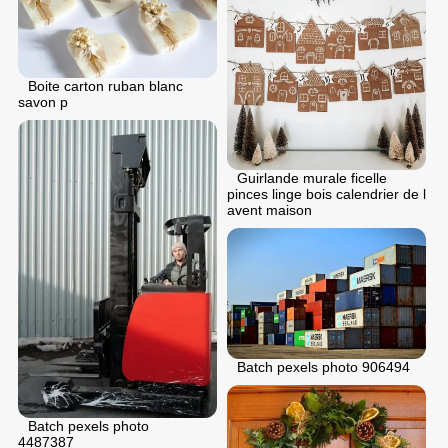
Boite carton ruban blanc
savon p
Guirlande murale ficelle
pinces linge bois calendrier de l
avent maison
Batch pexels photo 906494
Batch pexels photo
4487387