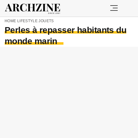
HOME
LIFESTYLE
JOUETS
Perles à repasser habitants du
monde marin