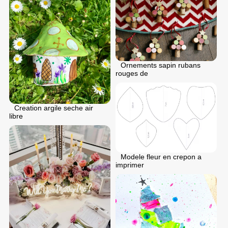
Ornements sapin rubans
rouges de
Creation argile seche air
libre
Modele fleur en crepon a
imprimer